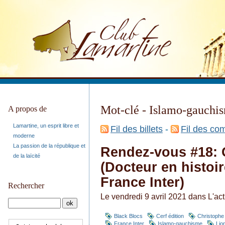
Mot-clé - Islamo-gauchi
A propos de
Lamartine, un esprit libre et
Fil des billets
-
Fil des co
moderne
La passion de la république et
Rendez-vous #18: 
de la laïcité
(Docteur en histoir
France Inter)
Rechercher
Le vendredi 9 avril 2021 dans
L'ac
Black Blocs
Cerf édition
Christophe 
France Inter
Islamo-gauchisme
Lio