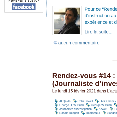
Pour ce "Rende
d’instruction a
expérience et d
Lire la suite
...
aucun commentaire
Rendez-vous #14 : 
(Journaliste d’inve
Le lundi 15 février 2021 dans
L'act
Al-Qaïda
Colin Powell
Dick Cheney
George H. W. Bush
George W. Bush
Journaliste d’investigation
Koweït
Li
Ronald Reagan
Réalisateur
Saddam