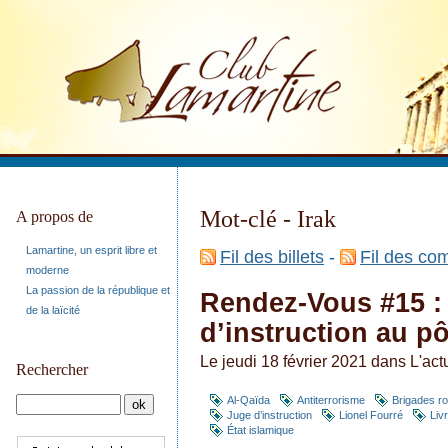
Mot-clé - Irak
A propos de
Lamartine, un esprit libre et
Fil des billets
-
Fil des co
moderne
La passion de la république et
Rendez-Vous #15 : 
de la laïcité
d’instruction au pô
Le jeudi 18 février 2021 dans
L'act
Rechercher
Al-Qaïda
Antiterrorisme
Brigades r
Juge d’instruction
Lionel Fourré
Liv
État islamique